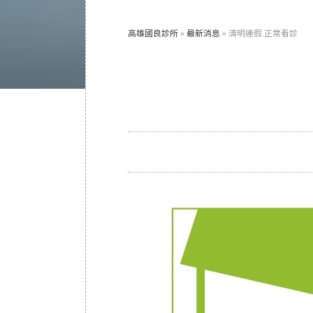
高雄國良診所
»
最新消息
»
清明連假.正常看診