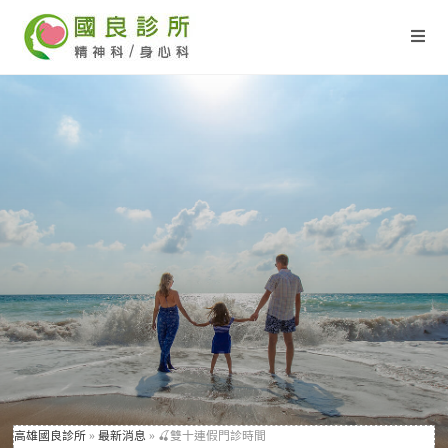
高雄國良診所
»
最新消息
»
🍒雙十連假門診時間